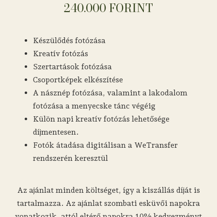
240.000 FORINT
Készülődés fotózása
Kreatív fotózás
Szertartások fotózása
Csoportképek elkészítése
A násznép fotózása, valamint a lakodalom
fotózása a menyecske tánc végéig
Külön napi kreatív fotózás lehetősége
díjmentesen.
Fotók átadása digitálisan a WeTransfer
rendszerén keresztül
Az ajánlat minden költséget, így a kiszállás díját is
tartalmazza. Az ajánlat szombati esküvői napokra
vonatkozik, attól eltérő napokra 10% kedvezményt