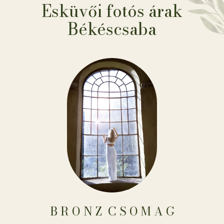
Esküvői fotós árak
Békéscsaba
B R O N Z ​​​​​​​​​​​​​​​​​​ C S O M A G