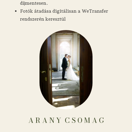
díjmentesen.
Fotók átadása digitálisan a WeTransfer
rendszerén keresztül
A R A N Y ​​​​​​​​​​​​​​​​​​ C S O M A G