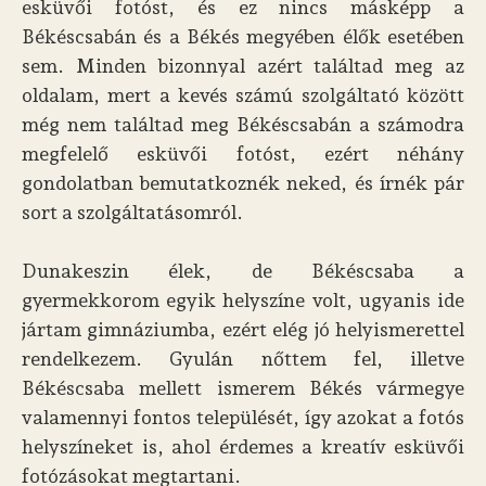
esküvői fotóst, és ez nincs másképp a
Békéscsabán és a Békés megyében élők esetében
sem. Minden bizonnyal azért találtad meg az
oldalam, mert a kevés számú szolgáltató között
még nem találtad meg Békéscsabán a számodra
megfelelő esküvői fotóst, ezért néhány
gondolatban bemutatkoznék neked, és írnék pár
sort a szolgáltatásomról.
Dunakeszin élek, de Békéscsaba a
gyermekkorom egyik helyszíne volt, ugyanis ide
jártam gimnáziumba, ezért elég jó helyismerettel
rendelkezem. Gyulán nőttem fel, illetve
Békéscsaba mellett ismerem Békés vármegye
valamennyi fontos települését, így azokat a fotós
helyszíneket is, ahol érdemes a kreatív esküvői
fotózásokat megtartani.