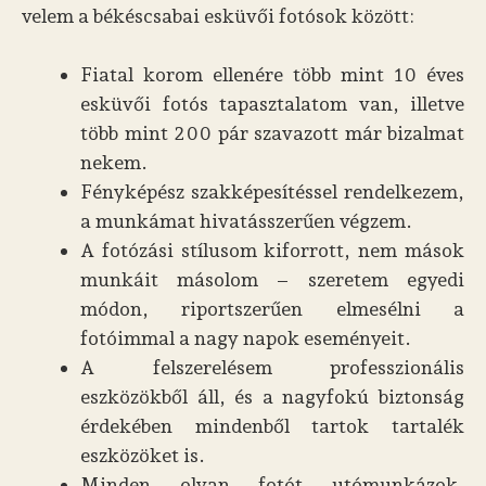
velem a békéscsabai esküvői fotósok között:
Fiatal korom ellenére több mint 10 éves
esküvői fotós tapasztalatom van, illetve
több mint 200 pár szavazott már bizalmat
nekem.
Fényképész szakképesítéssel rendelkezem,
a munkámat hivatásszerűen végzem.
A fotózási stílusom kiforrott, nem mások
munkáit másolom – szeretem egyedi
módon, riportszerűen elmesélni a
fotóimmal a nagy napok eseményeit.
A felszerelésem professzionális
eszközökből áll, és a nagyfokú biztonság
érdekében mindenből tartok tartalék
eszközöket is.
Minden olyan fotót utómunkázok,