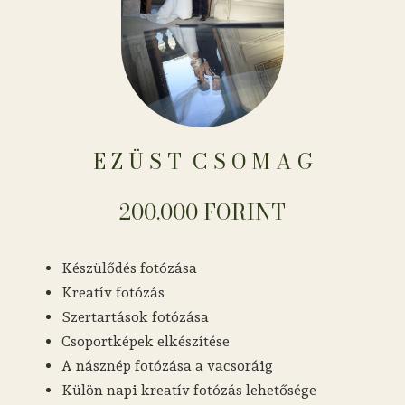
E Z Ü S T ​​​​​​​​​​​​​​​​​​ C S O M A G
200.000 FORINT
Készülődés fotózása
Kreatív fotózás
Szertartások fotózása
Csoportképek elkészítése
A násznép fotózása a vacsoráig
Külön napi kreatív fotózás lehetősége