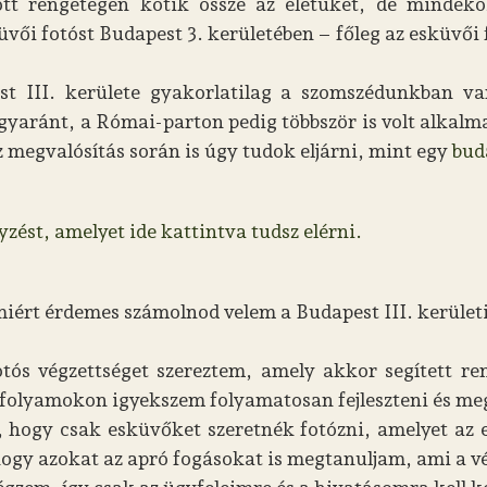
tt rengetegen kötik össze az életüket, de mindeköz
vői fotóst Budapest 3. kerületében – főleg az esküvői
t III. kerülete gyakorlatilag a szomszédunkban v
ánt, a Római-parton pedig többször is volt alkalmam
z megvalósítás során is úgy tudok eljárni, mint egy
bud
zést, amelyet ide kattintva tudsz elérni.
miért érdemes számolnod velem a Budapest III. kerületi
otós végzettséget szereztem, amely akkor segített r
folyamokon igyekszem folyamatosan fejleszteni és meg
, hogy csak esküvőket szeretnék fotózni, amelyet az e
 hogy azokat az apró fogásokat is megtanuljam, ami a 