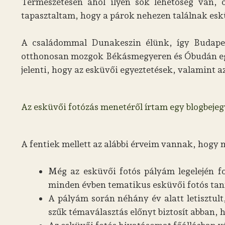
Természetesen ahol ilyen sok lehetőség van, o
tapasztaltam, hogy a párok nehezen találnak eskü
A családommal Dunakeszin élünk, így Budapes
otthonosan mozgok Békásmegyeren és Óbudán egyar
jelenti, hogy az esküvői egyeztetések, valamint a
Az esküvői fotózás menetéről írtam egy blogbejegy
A fentiek mellett az alábbi érveim vannak, hogy 
Még az esküvői fotós pályám legelején f
minden évben tematikus esküvői fotós tan
A pályám során néhány év alatt letisztult
szűk témaválasztás előnyt biztosít abban,