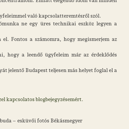
l koncentrálnom. Emiatt elegendő időm van minden
yfeleimmel való kapcsolatteremtésről szól.
tómunka ne egy üres technikai eszköz legyen a
lom el. Fontos a számomra, hogy megismerjem az
rni, hogy a leendő ügyfeleim már az érdeklődés
t jelentő Budapest teljesen más helyet foglal el a
zel kapcsolatos blogbejegyzésemért.
s Óbuda – esküvői fotós Békásmegyer