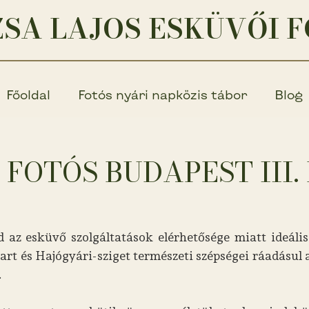
SA LAJOS ESKÜVŐI 
Főoldal
Fotós nyári napközis tábor
Blog
 FOTÓS BUDAPEST III.
 az esküvő szolgáltatások elérhetősége miatt ideáli
rt és Hajógyári-sziget természeti szépségei ráadásul
.