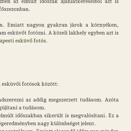
ben az elmúlt időszak ajánlatkéréseiből azt is
 főszezonban.
an. Emiatt nagyon gyakran járok a környéken,
 esküvőt fotózni. A közeli lakhely egyben azt is
apesti esküvő fotós
.
 esküvői fotósok között:
endszerezni az addig megszerzett tudásom. Azóta
újítani a tudásom.
lmúlt időszakban sikerült is megvalósítani. Ez a
végeredményben nagy különbséget jelent.