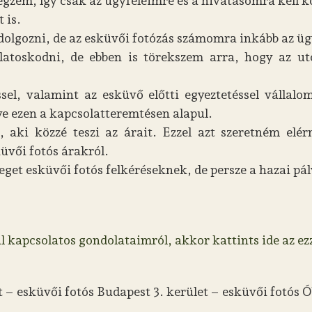
végzem, így csak az ügyfeleimre és a hivatásomra kel
 is.
 dolgozni, de az esküvői fotózás számomra inkább az üg
alatoskodni, de ebben is törekszem arra, hogy az u
sel, valamint az esküvő előtti egyeztetéssel válla
 ezen a kapcsolatteremtésen alapul.
 aki közzé teszi az árait. Ezzel azt szeretném elé
üvői fotós árakról.
t esküvői fotós felkéréseknek, de persze a hazai pályá
l kapcsolatos gondolataimról, akkor kattints ide az ez
et – esküvői fotós Budapest 3. kerület – esküvői fotó