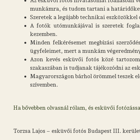
Az esküvői fotós hivatásomat főállásban 
munkámra, és tudom tartani a határidőket
Szeretek a legújabb technikai eszközökkel
A fotók utómunkájával is szeretek fogl
kezemben.
Minden felkérésemet megbízási szerződés
ügyfeleimet, mert a munkám végeredménye
Azon kevés esküvői fotós közé tartozom,
szakaszában is tudjanak tájékozódni az esk
Magyarországon bárhol örömmel teszek elege
szívemben.
Ha bővebben olvasnál rólam, és esküvői fotózássa
Torzsa Lajos – esküvői fotós Budapest III. kerül