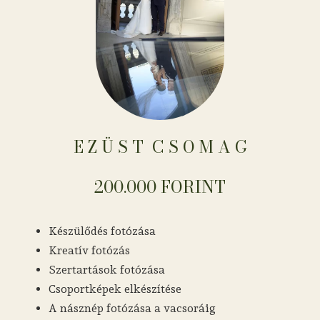
E Z Ü S T ​​​​​​​​​​​​​​​​​​ C S O M A G
200.000 FORINT
Készülődés fotózása
Kreatív fotózás
Szertartások fotózása
Csoportképek elkészítése
A násznép fotózása a vacsoráig