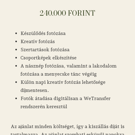
240.000 FORINT
Készülődés fotózása
Kreatív fotózás
Szertartások fotózása
Csoportképek elkészítése
A násznép fotózása, valamint a lakodalom
fotózása a menyecske tánc végéig
Külön napi kreatív fotózás lehetősége
díjmentesen.
Fotók átadása digitálisan a WeTransfer
rendszerén keresztül
Az ajánlat minden költséget, így a kiszállás díját is
tartalmazza. Az ajánlat szombati esküvői napokra