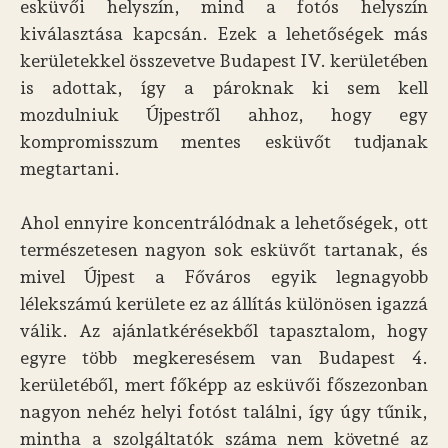
esküvői helyszín, mind a fotós helyszín
kiválasztása kapcsán. Ezek a lehetőségek más
kerületekkel összevetve Budapest IV. kerületében
is adottak, így a pároknak ki sem kell
mozdulniuk Újpestről ahhoz, hogy egy
kompromisszum mentes esküvőt tudjanak
megtartani.
Ahol ennyire koncentrálódnak a lehetőségek, ott
természetesen nagyon sok esküvőt tartanak, és
mivel Újpest a Főváros egyik legnagyobb
lélekszámú kerülete ez az állítás különösen igazzá
válik. Az ajánlatkérésekből tapasztalom, hogy
egyre több megkeresésem van Budapest 4.
kerületéből, mert főképp az esküvői főszezonban
nagyon nehéz helyi fotóst találni, így úgy tűnik,
mintha a szolgáltatók száma nem követné az