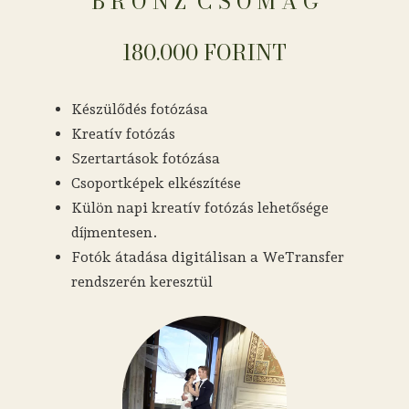
B R O N Z ​​​​​​​​​​​​​​​​​​ C S O M A G
180.000 FORINT
Készülődés fotózása
Kreatív fotózás
Szertartások fotózása
Csoportképek elkészítése
Külön napi kreatív fotózás lehetősége
díjmentesen.
Fotók átadása digitálisan a WeTransfer
rendszerén keresztül