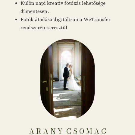
Külön napi kreatív fotózás lehetősége
díjmentesen.
Fotók átadása digitálisan a WeTransfer
rendszerén keresztül
A R A N Y ​​​​​​​​​​​​​​​​​​ C S O M A G