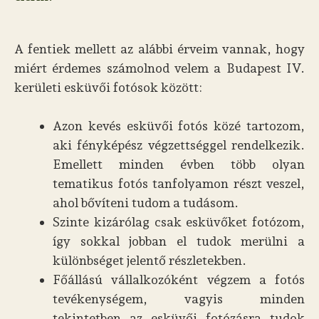
A fentiek mellett az alábbi érveim vannak, hogy
miért érdemes számolnod velem a Budapest IV.
kerületi esküvői fotósok között:
Azon kevés esküvői fotós közé tartozom,
aki fényképész végzettséggel rendelkezik.
Emellett minden évben több olyan
tematikus fotós tanfolyamon részt veszel,
ahol bővíteni tudom a tudásom.
Szinte kizárólag csak esküvőket fotózom,
így sokkal jobban el tudok merülni a
különbséget jelentő részletekben.
Főállású vállalkozóként végzem a fotós
tevékenységem, vagyis minden
tekintetben az esküvői fotózásra tudok