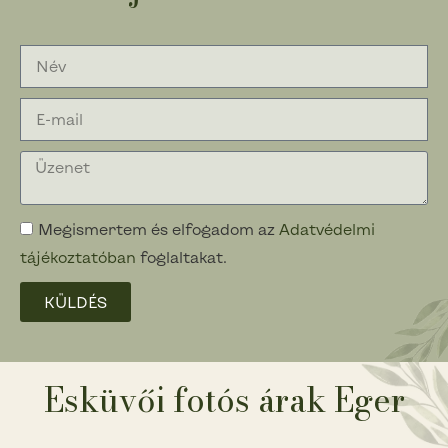
Megismertem és elfogadom az
Adatvédelmi
tájékoztatóban
foglaltakat.
KÜLDÉS
Esküvői fotós árak Eger