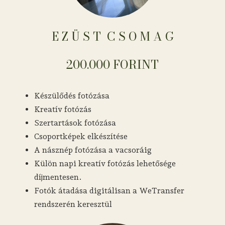
E Z Ü S T ​​​​​​​​​​​​​​​​​​ C S O M A G
200.000 FORINT
Készülődés fotózása
Kreatív fotózás
Szertartások fotózása
Csoportképek elkészítése
A násznép fotózása a vacsoráig
Külön napi kreatív fotózás lehetősége
díjmentesen.
Fotók átadása digitálisan a WeTransfer
rendszerén keresztül