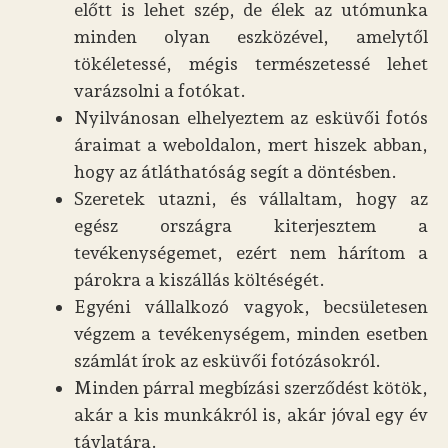
előtt is lehet szép, de élek az utómunka
minden olyan eszközével, amelytől
tökéletessé, mégis természetessé lehet
varázsolni a fotókat.
Nyilvánosan elhelyeztem az esküvői fotós
áraimat a weboldalon, mert hiszek abban,
hogy az átláthatóság segít a döntésben.
Szeretek utazni, és vállaltam, hogy az
egész országra kiterjesztem a
tevékenységemet, ezért nem hárítom a
párokra a kiszállás költéségét.
Egyéni vállalkozó vagyok, becsületesen
végzem a tevékenységem, minden esetben
számlát írok az esküvői fotózásokról.
Minden párral megbízási szerződést kötök,
akár a kis munkákról is, akár jóval egy év
távlatára.