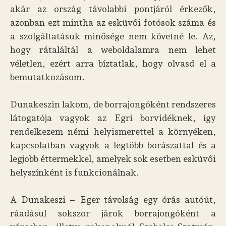
akár az ország távolabbi pontjáról érkezők,
azonban ezt mintha az esküvői fotósok száma és
a szolgáltatásuk minősége nem követné le. Az,
hogy rátaláltál a weboldalamra nem lehet
véletlen, ezért arra bíztatlak, hogy olvasd el a
bemutatkozásom.
Dunakeszin lakom, de borrajongóként rendszeres
látogatója vagyok az Egri borvidéknek, így
rendelkezem némi helyismerettel a környéken,
kapcsolatban vagyok a legtöbb borászattal és a
legjobb éttermekkel, amelyek sok esetben esküvői
helyszínként is funkcionálnak.
A Dunakeszi – Eger távolság egy órás autóút,
ráadásul sokszor járok borrajongóként a