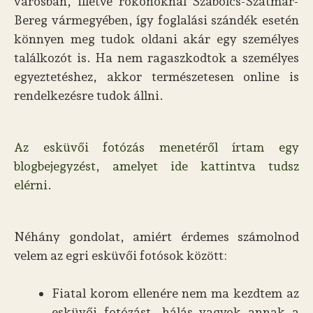
városban, illetve rokonoknál Szabolcs-Szatmár-
Bereg vármegyében, így foglalási szándék esetén
könnyen meg tudok oldani akár egy személyes
találkozót is. Ha nem ragaszkodtok a személyes
egyeztetéshez, akkor természetesen online is
rendelkezésre tudok állni.
Az esküvői fotózás menetéről írtam egy
blogbejegyzést, amelyet ide kattintva tudsz
elérni.
Néhány gondolat, amiért érdemes számolnod
velem az egri esküvői fotósok között:
Fiatal korom ellenére nem ma kezdtem az
esküvői fotózást, hálás vagyok annak a