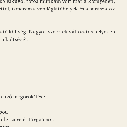
Több esküvői fotós munkám volt már a környéken,
ettel, ismerem a vendéglátóhelyek és a borászatok
ható költség. Nagyon szeretek változatos helyeken
 a költségét.
esküvő megörökítése.
pot.
 felszerelés tárgyában.