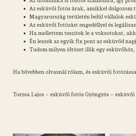
Az utómunka is fontos számomra, így próbá
Az esküvői fotós árak, amikkel dolgozom tel
Magyarország területén belül vállalok esk
Az esküvői fotózást engedéllyel és legáli
Ha mellettem teszitek le a voksotokat, akko
Én leszek az egyik fix pont az esküvőd nap
Tudom milyen öltözet illik egy esküvőhöz,
Ha bővebben olvasnál rólam, és esküvői fotózássa
Torzsa Lajos – esküvői fotós Gyöngyös – esküvői