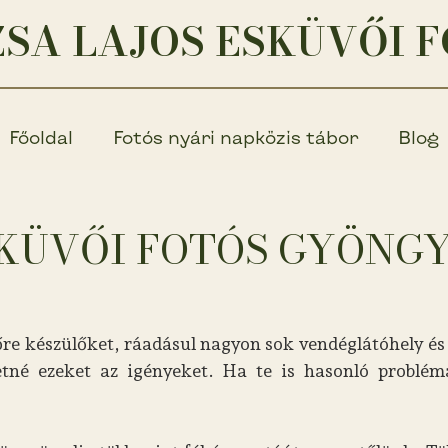
SA LAJOS ESKÜVŐI 
Főoldal
Fotós nyári napközis tábor
Blog
KÜVŐI FOTÓS GYÖNG
e készülőket, ráadásul nagyon sok vendéglátóhely és 
né ezeket az igényeket. Ha te is hasonló problém