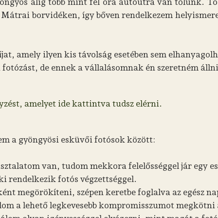
ngyös alig több mint fél óra autóútra van tőlünk. 
a Mátrai borvidéken, így bőven rendelkezem helyismer
jat, amely ilyen kis távolság esetében sem elhanyagol
i fotózást, de ennek a vállalásomnak én szeretném állni
zést, amelyet ide kattintva tudsz elérni.
m a gyöngyösi esküvői fotósok között:
asztalatom van, tudom mekkora felelősséggel jár egy 
i rendelkezik fotós végzettséggel.
ként megörökíteni, szépen keretbe foglalva az egész na
bálom a lehető legkevesebb kompromisszumot megkötni a