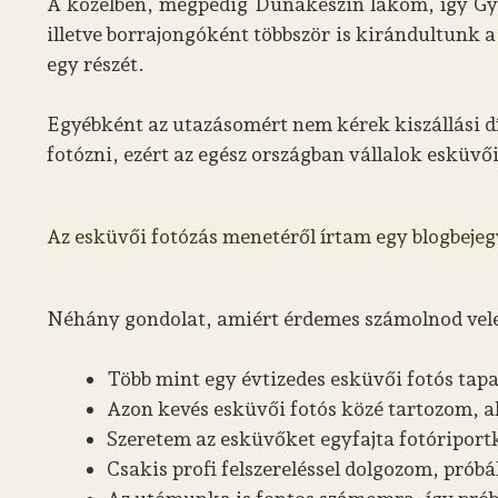
A közelben, mégpedig Dunakeszin lakom, így Gyö
illetve borrajongóként többször is kirándultunk 
egy részét.
Egyébként az utazásomért nem kérek kiszállási dí
fotózni, ezért az egész országban vállalok esküvő
Az esküvői fotózás menetéről írtam egy blogbejegy
Néhány gondolat, amiért érdemes számolnod vele
Több mint egy évtizedes esküvői fotós tap
Azon kevés esküvői fotós közé tartozom, ak
Szeretem az esküvőket egyfajta fotóriport
Csakis profi felszereléssel dolgozom, pró