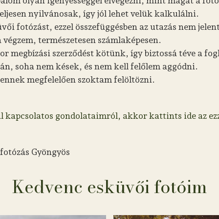
lom olyan igényességgel elvégezni, mint magát a fotó
jesen nyilvánosak, így jól lehet velük kalkulálni.
üvői fotózást, ezzel összefüggésben az utazás nem jele
san végzem, természetesen számlaképesen.
r megbízási szerződést kötünk, így biztossá téve a fogl
ján, soha nem kések, és nem kell felőlem aggódni.
 ennek megfelelően szoktam felöltözni.
l kapcsolatos gondolataimról, akkor kattints ide az ez
 fotózás Gyöngyös
Kedvenc esküvői fotóim