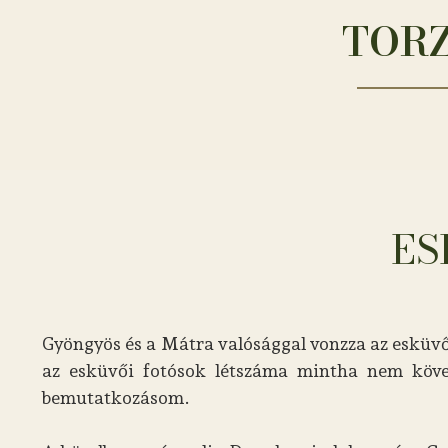
TORZ
ES
Gyöngyös és a Mátra valósággal vonzza az esküvőr
az esküvői fotósok létszáma mintha nem követ
bemutatkozásom.