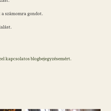
zást.
nt a számomra gondot.
alást.
zel kapcsolatos blogbejegyzésemért.