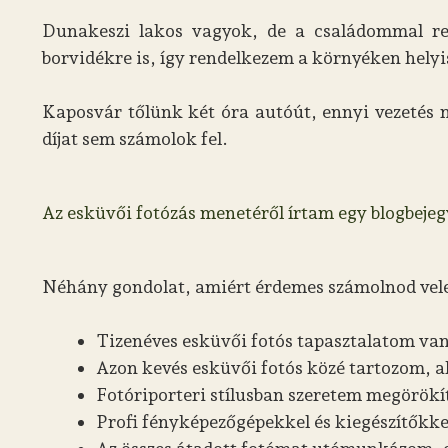
Dunakeszi lakos vagyok, de a családommal rend
borvidékre is, így rendelkezem a környéken helyis
Kaposvár tőlünk két óra autóút, ennyi vezetés 
díjat sem számolok fel.
Az esküvői fotózás menetéről írtam egy blogbejegy
Néhány gondolat, amiért érdemes számolnod vele
Tizenéves esküvői fotós tapasztalatom van
Azon kevés esküvői fotós közé tartozom, 
Fotóriporteri stílusban szeretem megörökít
Profi fényképezőgépekkel és kiegészítőkk