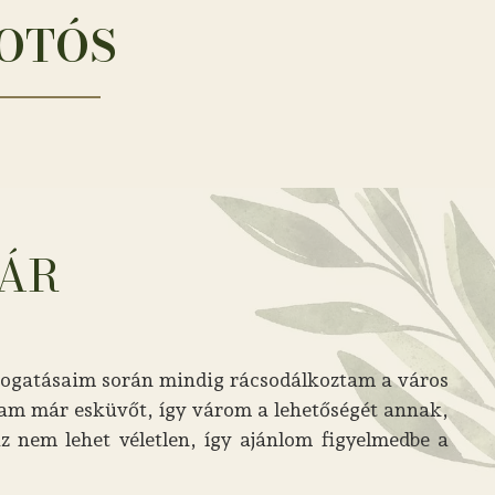
FOTÓS
VÁR
látogatásaim során mindig rácsodálkoztam a város
tam már esküvőt, így várom a lehetőségét annak,
z nem lehet véletlen, így ajánlom figyelmedbe a