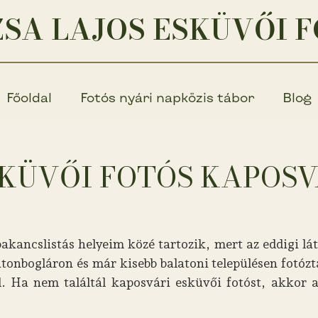
SA LAJOS ESKÜVŐI 
Főoldal
Fotós nyári napközis tábor
Blog
KÜVŐI FOTÓS KAPOS
akancslistás helyeim közé tartozik, mert az eddigi 
onbogláron és már kisebb balatoni településen fotóz
l. Ha nem találtál kaposvári esküvői fotóst, akkor a