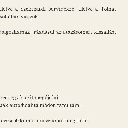
etve a Szekszárdi borvidékre, illetve a Tolnai
csolatban vagyok.
olgozhassak, ráadásul az utazásomért kiszállási
zem egy kicsit megújulni.
 csak autodidakta módon tanultam.
legkevesebb kompromisszumot megkötni.