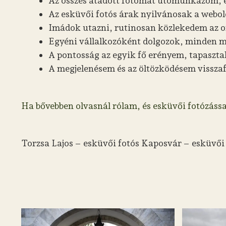
Az összes átadott fotómat utómunkázom, e
Az esküvői fotós árak nyilvánosak a webold
Imádok utazni, rutinosan közlekedem az o
Egyéni vállalkozóként dolgozok, minden 
A pontosság az egyik fő erényem, tapaszt
A megjelenésem és az öltözködésem vissza
Ha bővebben olvasnál rólam, és esküvői fotózássa
Torzsa Lajos – esküvői fotós Kaposvár – esküvői