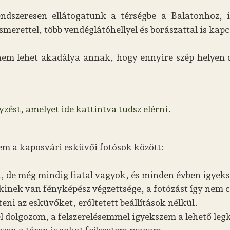
szeresen ellátogatunk a térségbe a Balatonhoz, ill
merettel, több vendéglátóhellyel és borászattal is kap
nem lehet akadálya annak, hogy ennyire szép helyen d
zést, amelyet ide kattintva tudsz elérni.
m a kaposvári esküvői fotósok között:
, de még mindig fiatal vagyok, és minden évben igyeks
akinek van fényképész végzettsége, a fotózást így nem
eni az esküvőket, erőltetett beállítások nélkül.
el dolgozom, a felszerelésemmel igyekszem a lehető 