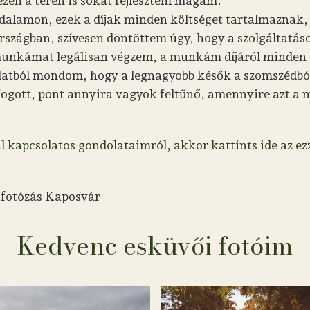
zen a téren is sokat fejlesztem magam.
alamon, ezek a díjak minden költséget tartalmaznak, íg
rszágban, szívesen döntöttem úgy, hogy a szolgáltatá
munkámat legálisan végzem, a munkám díjáról minden 
alatból mondom, hogy a legnagyobb késők a szomszédbó
fogott, pont annyira vagyok feltűnő, amennyire azt 
l kapcsolatos gondolataimról, akkor kattints ide az ez
 fotózás Kaposvár
Kedvenc esküvői fotóim