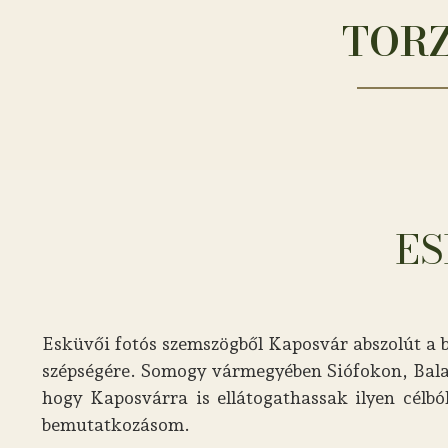
TORZ
ES
Esküvői fotós szemszögből Kaposvár abszolút a b
szépségére. Somogy vármegyében Siófokon, Balat
hogy Kaposvárra is ellátogathassak ilyen célbó
bemutatkozásom.