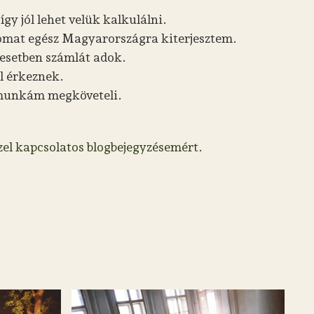
y jól lehet velük kalkulálni.
somat egész Magyarországra kiterjesztem.
esetben számlát adok.
l érkeznek.
a munkám megköveteli.
zel kapcsolatos blogbejegyzésemért.