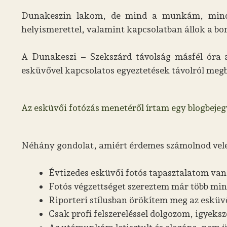
Dunakeszin lakom, de mind a munkám, mind 
helyismerettel, valamint kapcsolatban állok a bo
A Dunakeszi – Szekszárd távolság másfél óra a
esküvővel kapcsolatos egyeztetések távolról megbe
Az esküvői fotózás menetéről írtam egy blogbejegy
Néhány gondolat, amiért érdemes számolnod vele
Évtizedes esküvői fotós tapasztalatom van,
Fotós végzettséget szereztem már több mint
Riporteri stílusban örökítem meg az esküvő
Csak profi felszereléssel dolgozom, igyek