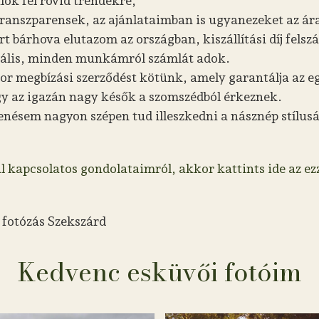
ök fel rövid trendekre,
ranszparensek, az ajánlataimban is ugyanezeket az ára
bárhova elutazom az országban, kiszállítási díj felsz
egális, minden munkámról számlát adok.
kor megbízási szerződést kötünk, amely garantálja az e
ogy az igazán nagy késők a szomszédból érkeznek.
nésem nagyon szépen tud illeszkedni a násznép stílus
l kapcsolatos gondolataimról, akkor kattints ide az ez
 fotózás Szekszárd
Kedvenc esküvői fotóim