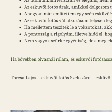
Az utómunkám letisztult és elegáns, nem ül
Az esküvői fotós árak, amikkel dolgozom t
Ahogyan már említettem egy szép esküvőért 
Az esküvői fotós vállalkozásom teljesen l
Ha mellettem teszitek le a voksotokat, ak
A pontosság a rigolyám, illetve hidd el, h
Nem vagyok szürke egyéniség, de a megjele
Ha bővebben olvasnál rólam, és esküvői fotózássa
Torzsa Lajos – esküvői fotós Szekszárd – esküvői