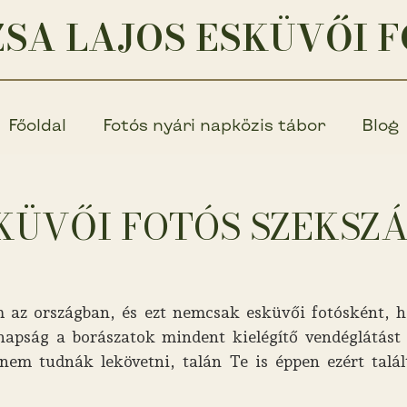
SA LAJOS ESKÜVŐI 
Főoldal
Fotós nyári napközis tábor
Blog
KÜVŐI FOTÓS SZEKSZ
m az országban, és ezt nemcsak esküvői fotósként,
apság a borászatok mindent kielégítő vendéglátást 
nem tudnák lekövetni, talán Te is éppen ezért talá