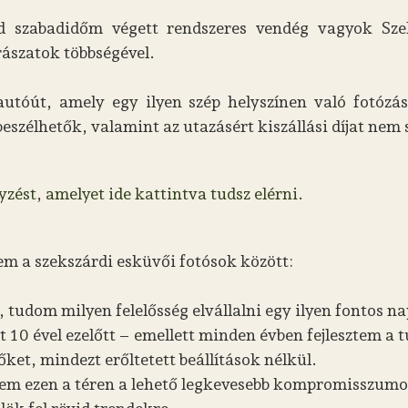
szabadidőm végett rendszeres vendég vagyok Szek
rászatok többségével.
utóút, amely egy ilyen szép helyszínen való fotózás
szélhetők, valamint az utazásért kiszállási díjat nem 
zést, amelyet ide kattintva tudsz elérni.
m a szekszárdi esküvői fotósok között:
 tudom milyen felelősség elvállalni egy ilyen fontos n
 10 ével ezelőtt – emellett minden évben fejlesztem a
ket, mindezt erőltetett beállítások nélkül.
szem ezen a téren a lehető legkevesebb kompromisszum