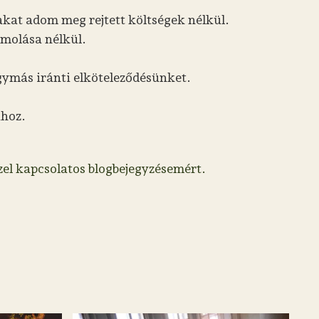
kat adom meg rejtett költségek nélkül.
ámolása nélkül.
gymás iránti elköteleződésünket.
ához.
zel kapcsolatos blogbejegyzésemért.