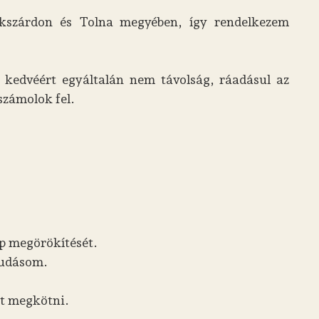
szárdon és Tolna megyében, így rendelkezem
 kedvéért egyáltalán nem távolság, ráadásul az
számolok fel.
ap megörökítését.
 tudásom.
ot megkötni.