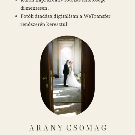
díjmentesen.
Fotók átadása digitálisan a WeTransfer
rendszerén keresztül
A R A N Y ​​​​​​​​​​​​​​​​​​ C S O M A G