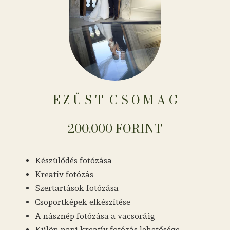
E Z Ü S T ​​​​​​​​​​​​​​​​​​ C S O M A G
200.000 FORINT
Készülődés fotózása
Kreatív fotózás
Szertartások fotózása
Csoportképek elkészítése
A násznép fotózása a vacsoráig
Külön napi kreatív fotózás lehetősége