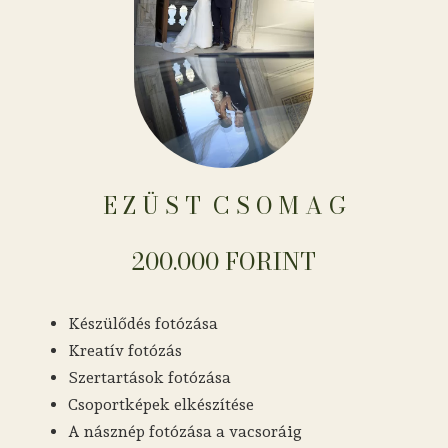
E Z Ü S T ​​​​​​​​​​​​​​​​​​ C S O M A G
200.000 FORINT
Készülődés fotózása
Kreatív fotózás
Szertartások fotózása
Csoportképek elkészítése
A násznép fotózása a vacsoráig