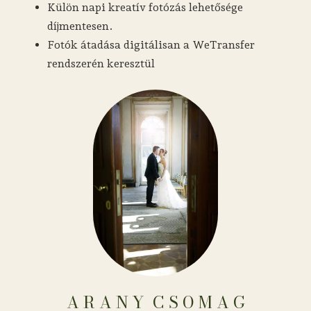
Külön napi kreatív fotózás lehetősége
díjmentesen.
Fotók átadása digitálisan a WeTransfer
rendszerén keresztül
A R A N Y ​​​​​​​​​​​​​​​​​​ C S O M A G