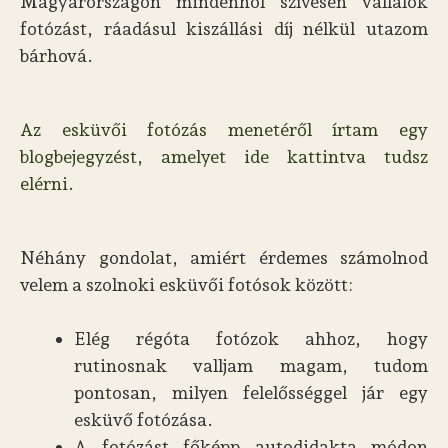
Magyarországon mindenhol szívesen vállalok
fotózást, ráadásul kiszállási díj nélkül utazom
bárhová.
Az esküvői fotózás menetéről írtam egy
blogbejegyzést, amelyet ide kattintva tudsz
elérni.
Néhány gondolat, amiért érdemes számolnod
velem a szolnoki esküvői fotósok között:
Elég régóta fotózok ahhoz, hogy
rutinosnak valljam magam, tudom
pontosan, milyen felelősséggel jár egy
esküvő fotózása.
A fotózást főképp autodidakta módon