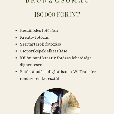
B R O N Z ​​​​​​​​​​​​​​​​​​ C S O M A G
180.000 FORINT
Készülődés fotózása
Kreatív fotózás
Szertartások fotózása
Csoportképek elkészítése
Külön napi kreatív fotózás lehetősége
díjmentesen.
Fotók átadása digitálisan a WeTransfer
rendszerén keresztül