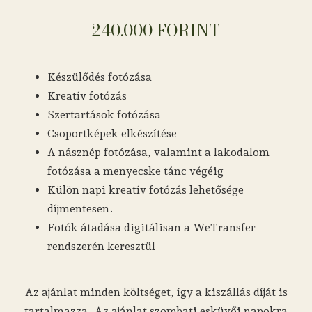
240.000 FORINT
Készülődés fotózása
Kreatív fotózás
Szertartások fotózása
Csoportképek elkészítése
A násznép fotózása, valamint a lakodalom
fotózása a menyecske tánc végéig
Külön napi kreatív fotózás lehetősége
díjmentesen.
Fotók átadása digitálisan a WeTransfer
rendszerén keresztül
Az ajánlat minden költséget, így a kiszállás díját is
tartalmazza. Az ajánlat szombati esküvői napokra