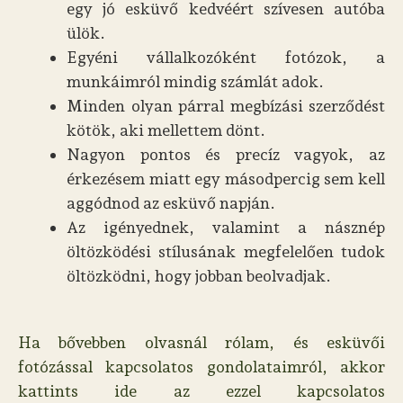
egy jó esküvő kedvéért szívesen autóba
ülök.
Egyéni vállalkozóként fotózok, a
munkáimról mindig számlát adok.
Minden olyan párral megbízási szerződést
kötök, aki mellettem dönt.
Nagyon pontos és precíz vagyok, az
érkezésem miatt egy másodpercig sem kell
aggódnod az esküvő napján.
Az igényednek, valamint a násznép
öltözködési stílusának megfelelően tudok
öltözködni, hogy jobban beolvadjak.
Ha bővebben olvasnál rólam, és esküvői
fotózással kapcsolatos gondolataimról, akkor
kattints ide az ezzel kapcsolatos