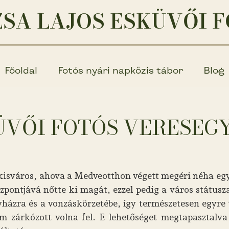
SA LAJOS ESKÜVŐI 
Főoldal
Fotós nyári napközis tábor
Blog
ÜVŐI FOTÓS VERESEG
isváros, ahova a Medveotthon végett megéri néha egy 
pontjává nőtte ki magát, ezzel pedig a város státusz
házra és a vonzáskörzetébe, így természetesen egyre
 zárkózott volna fel. E lehetőséget megtapasztalva