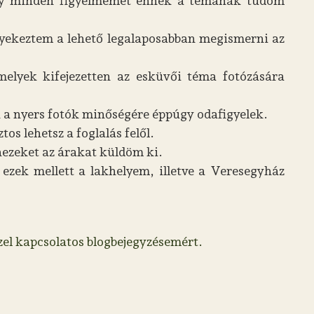
 így minden figyelmemet ennek a témának tudom
gyekeztem a lehető legalaposabban megismerni az
melyek kifejezetten az esküvői téma fotózására
 a nyers fotók minőségére éppúgy odafigyelek.
os lehetsz a foglalás felől.
nezeket az árakat küldöm ki.
 ezek mellett a lakhelyem, illetve a Veresegyház
zel kapcsolatos blogbejegyzésemért.