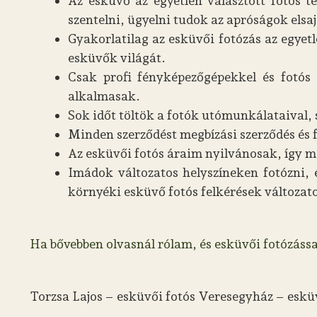
Az esküvő az egyetlen választott fotós
szentelni, ügyelni tudok az apróságok elsaj
Gyakorlatilag az esküvői fotózás az egye
esküvők világát.
Csak profi fényképezőgépekkel és fotós 
alkalmasak.
Sok időt töltök a fotók utómunkálataival,
Minden szerződést megbízási szerződés és fog
Az esküvői fotós áraim nyilvánosak, így m
Imádok változatos helyszíneken fotózni, é
környéki esküvő fotós felkérések változa
Ha bővebben olvasnál rólam, és esküvői fotózássa
Torzsa Lajos – esküvői fotós Veresegyház – eskü