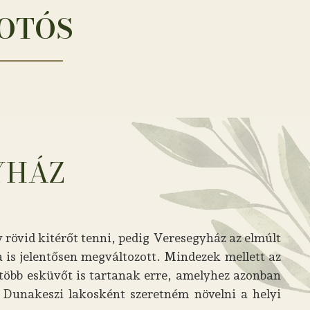
FOTÓS
YHÁZ
rövid kitérőt tenni, pedig Veresegyház az elmúlt
a is jelentősen megváltozott. Mindezek mellett az
 több esküvőt is tartanak erre, amelyhez azonban
 Dunakeszi lakosként szeretném növelni a helyi