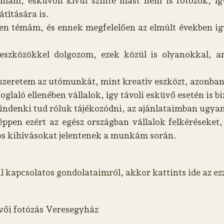
 témám, esküvőn kívül szinte mást nem is fotózok,
átítására is.
tlen témám, és ennek megfelelően az elmúlt években i
eszközökkel dolgozom, ezek közül is olyanokkal, a
 szeretem az utómunkát, mint kreatív eszközt, azonban
laló ellenében vállalok, így távoli esküvő esetén is bizt
indenki tud róluk tájékozódni, az ajánlataimban ugya
ppen ezért az egész országban vállalok felkéréseket,
tos kihívásokat jelentenek a munkám során.
l kapcsolatos gondolataimról, akkor kattints ide az ez
vői fotózás Veresegyház