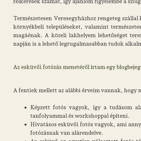
felkérések számát, így ajánlom figyelembe a szol
Természetesen Veresegyházhoz rengeteg szállal 
környékbeli településeket, valamint természete
magáénak. A közeli lakhelyem lehetőséget tere
napján is a lehető legrugalmasabban tudok alkal
Az esküvői fotózás menetéről írtam egy blogbejegy
A fentiek mellett az alábbi érveim vannak, hogy
Képzett fotós vagyok, így a tudásom al
tanfolyammal és workshoppal építeni.
Hivatásos esküvői fotós vagyok, ami anny
fotózásnak van alárendelve.