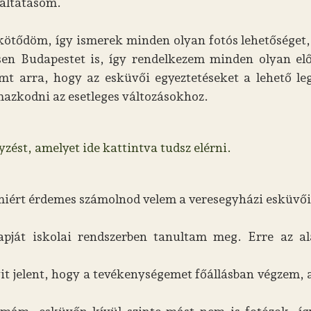
gáltatásom.
kötődöm, így ismerek minden olyan fotós lehetőséget,
sen Budapestet is, így rendelkezem minden olyan el
mt arra, hogy az esküvői egyeztetéseket a lehető l
mazkodni az esetleges változásokhoz.
zést, amelyet ide kattintva tudsz elérni.
 miért érdemes számolnod velem a veresegyházi esküvői
apját iskolai rendszerben tanultam meg. Erre az 
it jelent, hogy a tevékenységemet főállásban végzem,