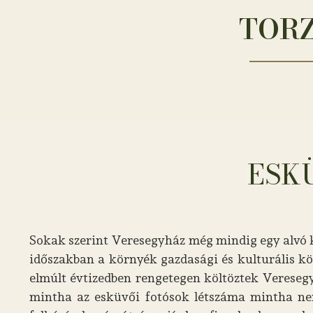
TORZ
ESK
Sokak szerint Veresegyház még mindig egy alvó k
időszakban a környék gazdasági és kulturális köz
elmúlt évtizedben rengetegen költöztek Veresegy
mintha az esküvői fotósok létszáma mintha nem