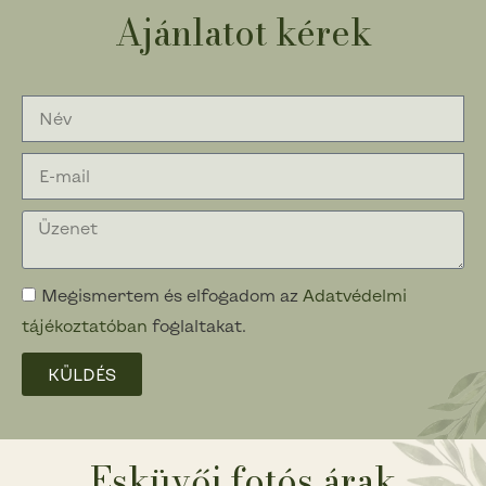
Ajánlatot kérek
Megismertem és elfogadom az
Adatvédelmi
tájékoztatóban
foglaltakat.
KÜLDÉS
Esküvői fotós árak