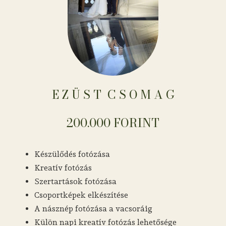
E Z Ü S T ​​​​​​​​​​​​​​​​​​ C S O M A G
200.000 FORINT
Készülődés fotózása
Kreatív fotózás
Szertartások fotózása
Csoportképek elkészítése
A násznép fotózása a vacsoráig
Külön napi kreatív fotózás lehetősége