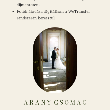
díjmentesen.
Fotók átadása digitálisan a WeTransfer
rendszerén keresztül
A R A N Y ​​​​​​​​​​​​​​​​​​ C S O M A G