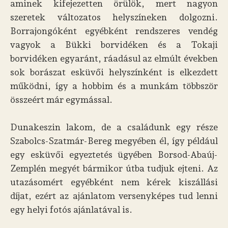
aminek kifejezetten örülök, mert nagyon
szeretek változatos helyszíneken dolgozni.
Borrajongóként egyébként rendszeres vendég
vagyok a Bükki borvidéken és a Tokaji
borvidéken egyaránt, ráadásul az elmúlt években
sok borászat esküvői helyszínként is elkezdett
működni, így a hobbim és a munkám többször
összeért már egymással.
Dunakeszin lakom, de a családunk egy része
Szabolcs-Szatmár-Bereg megyében él, így például
egy esküvői egyeztetés ügyében Borsod-Abaúj-
Zemplén megyét bármikor útba tudjuk ejteni. Az
utazásomért egyébként nem kérek kiszállási
díjat, ezért az ajánlatom versenyképes tud lenni
egy helyi fotós ajánlatával is.