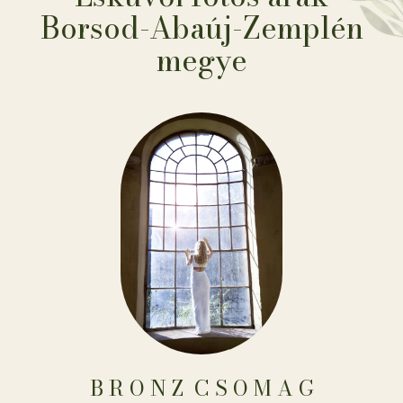
Borsod-Abaúj-Zemplén
megye
B R O N Z ​​​​​​​​​​​​​​​​​​ C S O M A G