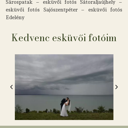
Sárospatak – esküvői fotós Sátoraljaújhely –
esküvői fotós Sajószentpéter – esküvői fotós
Edelény
Kedvenc esküvői fotóim