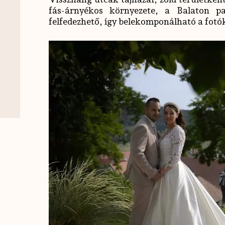
fás-árnyékos környezete, a Balaton 
felfedezhető, így belekomponálható a fotó