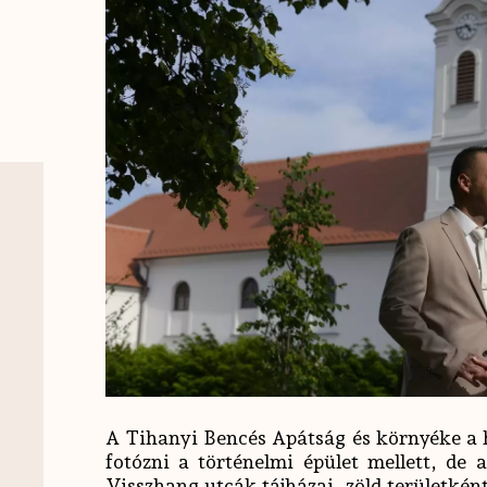
A Tihanyi Bencés Apátság és környéke a hel
fotózni a történelmi épület mellett, de
Visszhang utcák tájházai, zöld területként