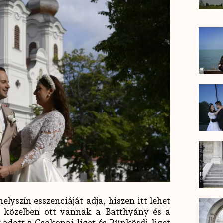
yszín esszenciáját adja, hiszen itt lehet
 a közelben ott vannak a Batthyány és a
 adott a Csokonai-liget és Pünkösdi-liget