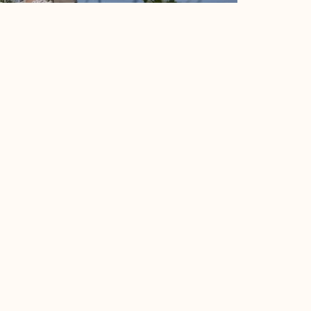
 zsúfoltság, hiszen szinte minden szép
e ha nem zavarnak a rátok csodálkozó
küvői fotós helyszínt találni Tihanynál.