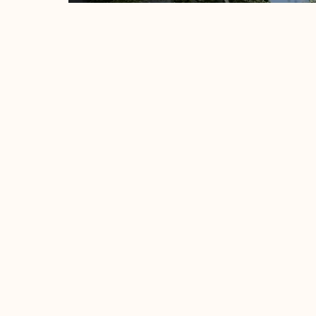
Persze Tihany népszerűségének az ára a
részleten osztozni kell valakivel, d
szempárok, akkor keresve sem lehet jobb es
Torzsa Lajos –
esküvői fotós Tihany