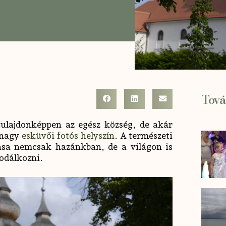
Tová
tulajdonképpen az egész község, de akár
 nagy
esküvői fotós helyszín
. A természeti
zása nemcsak hazánkban, de a világon is
sodálkozni.