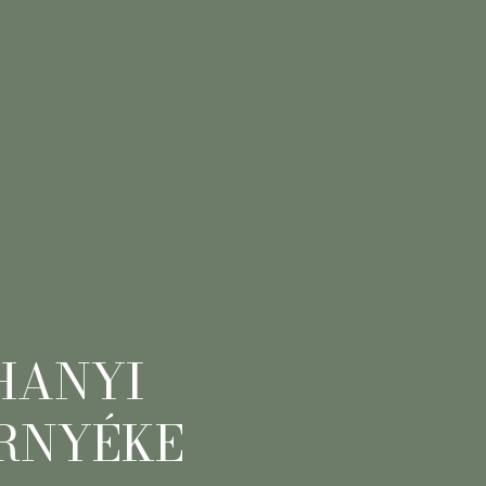
S
IHANYI
ÖRNYÉKE