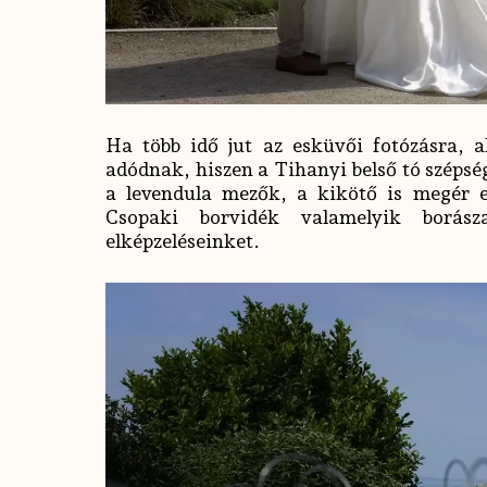
Ha több idő jut az esküvői fotózásra, a
adódnak, hiszen a Tihanyi belső tó szépség
a levendula mezők, a kikötő is megér e
Csopaki borvidék valamelyik borás
elképzeléseinket.