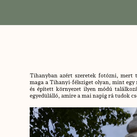
Tihanyban azért szeretek fotózni, mert 
maga a Tihanyi-félsziget olyan, mint egy
és épített környezet ilyen módú találko
egyedülálló, amire a mai napig rá tudok c