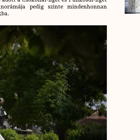
panorámája pedig szinte mindenhonnan
kba.